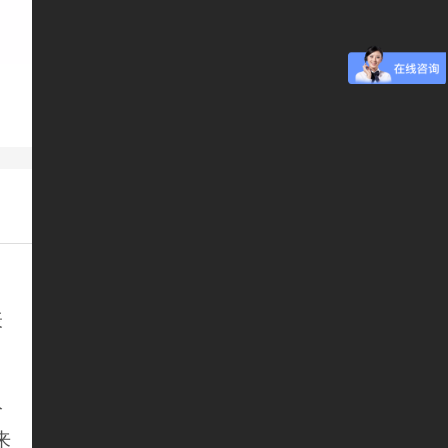
表
分
来