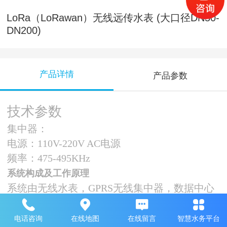
LoRa（LoRawan）无线远传水表 (大口径DN50-
DN200)
产品详情
产品参数
技术参数
集中器：
电源：
110V-220V AC电源
频率：
475-495KHz
系统构成及工作
原理
系统由无线水表，
GPRS无线集中器，数据中心
（计算机及管理软件）组成。
系统模式：分控阀和不控阀
2种系统模式。
电话咨询
在线地图
在线留言
智慧水务平台